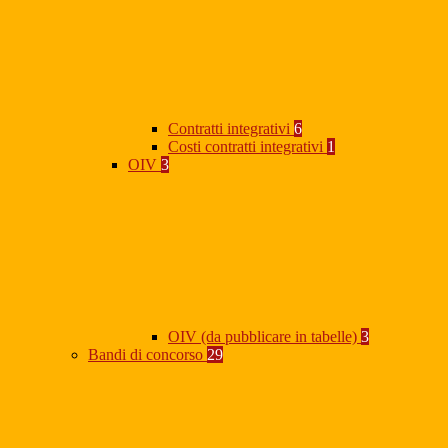
Contratti integrativi
6
Costi contratti integrativi
1
OIV
3
OIV (da pubblicare in tabelle)
3
Bandi di concorso
29