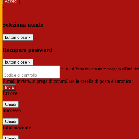
-
Entra con SPID
Entra con CIE
Seleziona utente
button close
×
Recupero password
button close
×
E-mail
Verrà inviato un messaggio all'indirizz
E-mail inviata, si prega di controllare la casella di posta elettronica!
Errore
Chiudi
Successo
Chiudi
Informazione
Chiudi