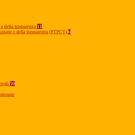
 e della trasparenza
11
rruzione e della trasparenza (PTPCT)
6
tività
59
stionale