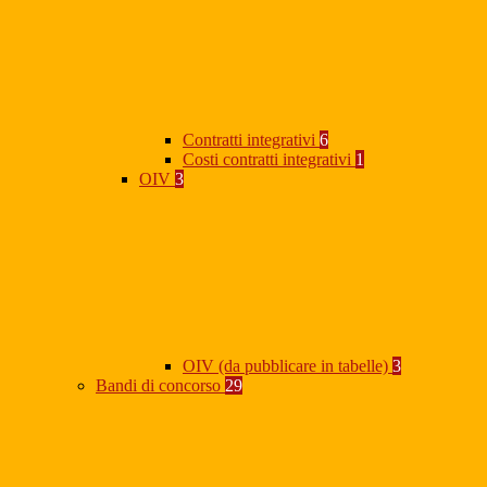
Contratti integrativi
6
Costi contratti integrativi
1
OIV
3
OIV (da pubblicare in tabelle)
3
Bandi di concorso
29